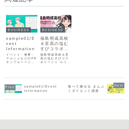
BUSINESS
BUSINESS
sample01/E
福島明成高校
vent
＆至高の塩む
Information
すびコラボイ
ベント inうす
イベント・催事・
福島明成高校＆至
マルシェなどのPR
い百貨店
高の塩むすびコラ
サンプルページで
ボイベント inうす
3/28・3/29
す。学生様のご利
い百貨店 3/28・
用は基本的に無料
3/29｜ 福島市明
です。掲載規約を
成高校と至高の塩
ご確認の上ご利用
むすびの商品コラ
下さい。
ボイベントのお知
らせです。郡山市
sample01/Event
食べて痩せる まんぷ
うすい百貨店に
Information
くダイエット講座
［福島明成高校の
学生］がコラボ商
品の販売応援に駆
けつけます♪ 学生
が商品開発から素
材選び・販売を協
力企業様とコラボ
して行っているイ
ベントです♪