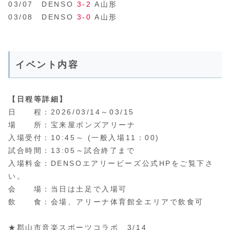
03/07 DENSO
3-2
A山形
03/08 DENSO
3-0
A山形
イベント内容
【日程等詳細】
日 程：2026/03/14～03/15
場 所：宝来屋ボンズアリーナ
入場受付：10:45～ (一般入場11：00)
試合時間：13:05～試合終了まで
入場料金：DENSOエアリービーズ公式HPをご覧下さ
い。
会 場：当日は土足で入場可
飲 食：会場、アリーナ体育館全エリアで飲食可
★郡山市音楽スポーツコラボ 3/14