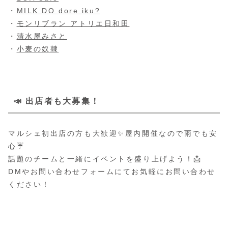
・
MILK DO dore iku?
・
モンリブラン アトリエ日和田
・
清水屋みさと
・
小麦の奴隷
📣 出店者も大募集！
マルシェ初出店の方も大歓迎✨屋内開催なので雨でも安
心☔
話題のチームと一緒にイベントを盛り上げよう！📩
DMやお問い合わせフォームにてお気軽にお問い合わせ
ください！