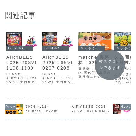
関連記事
DENSOエアリービーズ
DENSOエアリービーズ
キッチンカー
キッチンカー
AIRYBEES
AIRYBEES
marche 裏磐
6/1 開
横スクロー
2025-26SVL
2025-26SVL
梯 2025
上競技場
1108 1109
0207 0208
市マルシ
ルできます
裏磐梯 マルシェ
in 五色荘福島県の
ベント
DENSO
DENSO
ふくしまサ
裏磐梯にある、五
AIRYBEES『20
AIRYBEES『20
ご覧いただ
色荘でのイベント
25-26 大同生命
25-26 大同生命
にありがと
なります。テーマ
SVL 11/09・
SVL 02/07・
います。当
は裏磐梯の「自然
11/09』
02/08』
では、福島
×芸術×観光×農
AIRYBEES2025
AIRYBEES2025
＜企業・店
業」。裏磐梯の自
-2056大同生命
-2056大同生命
どもに関す
然美伝統文化の共
SVリーグが始まり
SVリーグ2026年
報・イベン
鳴体験と賑わい創
第５戦目(計１０試
のホーム戦が「宝
＞など様々
2026.4.11-
AIRYBEES 2025-
出未来を共に育む
合)10/31時点では
来屋ボンズアリー
を発信して
heinetsu-event
26SVL 0404 0405
磐梯朝日国立公園
３勝３敗と勝利を
ナ/郡山市」にて
す。ご利用
五色沼群にある
重ねて、上位グル
2/7(土)-2/8(日)
関しては
【毘沙門沼】そし
ープに食い込んで
に開催されます。
INFORMAT
て【五色荘】...
欲しい...
今...
ページをご
い。6/1 -
シ...