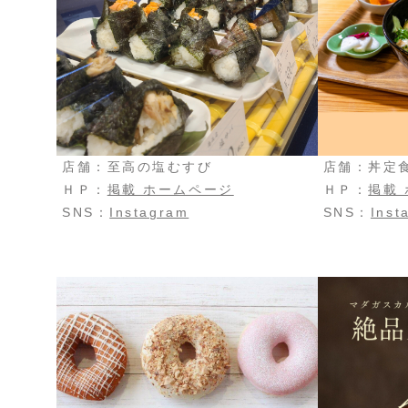
店舗：至高の塩むすび
店舗：丼定食 
ＨＰ：
掲載 ホームページ
ＨＰ：
掲載
SNS：
Instagram
SNS：
Inst