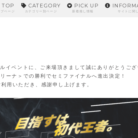
TOP
CATEGORY
PICK UP
INFORM
ップページ
カテゴリー別ページ
新着推し情報
サイトに関
ナルイベントに、ご来場頂きまして誠にありがとうござ
アリーナ＞での勝利でセミファイナルへ進出決定！
ご利用いただき、感謝申し上げます。